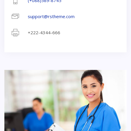
(+088)589-8745
support@rstheme.com
+222-4344-666